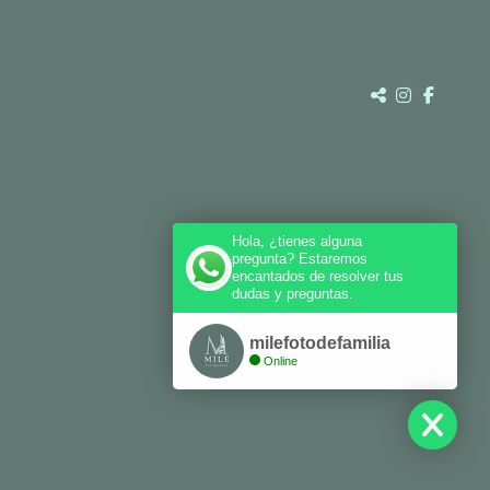
Hola, ¿tienes alguna
pregunta? Estaremos
encantados de resolver tus
dudas y preguntas.
milefotodefamilia
Online