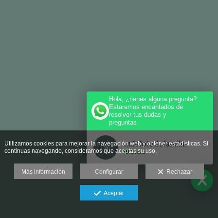
Hola, ¿tienes alguna pregunta?
Estaremos encantados de
resolver tus dudas y
preguntas.
milefotodefamilia
Utilizamos cookies para mejorar la navegación web y obtener estadísticas. Si
continuas navegando, consideramos que aceptas su uso.
Online
Más información
Configurar
Rechazar
Aceptar